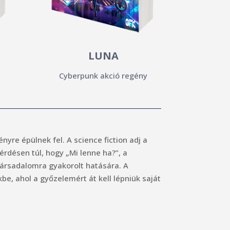
LUNA
Cyberpunk akció regény
re épülnek fel. A science fiction adj a
kérdésen túl, hogy „Mi lenne ha?”, a
társadalomra gyakorolt hatására. A
e, ahol a győzelemért át kell lépniük saját