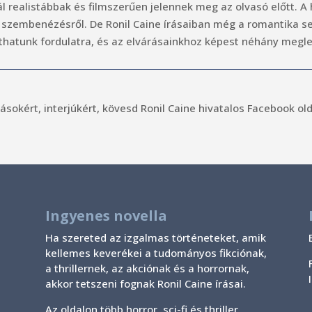
l realistábbak és filmszerűen jelennek meg az olvasó előtt. A 
ó szembenézésről. De Ronil Caine írásaiban még a romantika 
hatunk fordulatra, és az elvárásainkhoz képest néhány megle
ásokért, interjúkért, kövesd Ronil Caine hivatalos Facebook ol
Ingyenes novella
Ha szereted az izgalmas történeteket, amik
kellemes keverékei a tudományos fikciónak,
a thrillernek, az akciónak és a horrornak,
akkor tetszeni fognak Ronil Caine írásai.
Az oldalon több horror, sci-fi és thriller