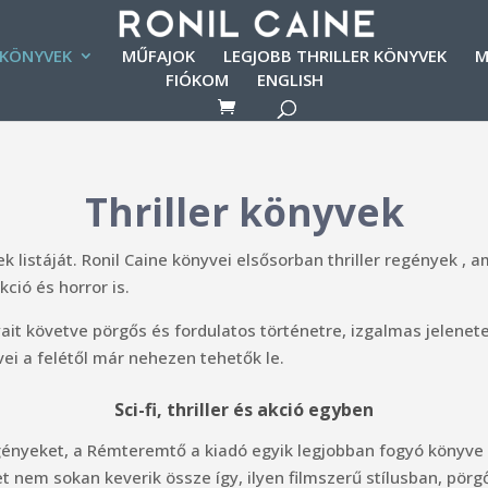
 KÖNYVEK
MŰFAJOK
LEGJOBB THRILLER KÖNYVEK
M
FIÓKOM
ENGLISH
Thriller könyvek
vek listáját. Ronil Caine könyvei elsősorban thriller regények , 
ció és horror is.
it követve pörgős és fordulatos történetre, izgalmas jelenet
vei a felétől már nehezen tehetők le.
Sci-fi, thriller és akció egyben
regényeket, a Rémteremtő a kiadó egyik legjobban fogyó könyv
t nem sokan keverik össze így, ilyen filmszerű stílusban, pörg