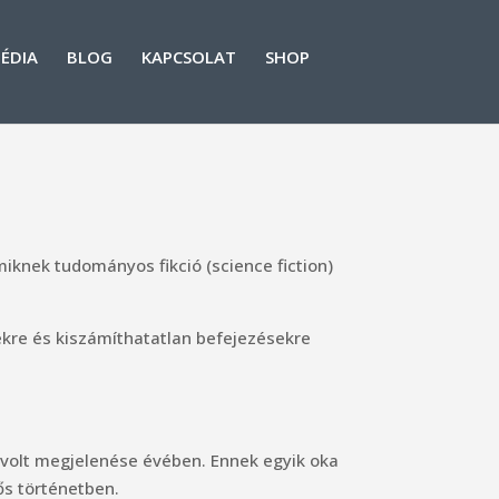
ÉDIA
BLOG
KAPCSOLAT
SHOP
amiknek tudományos fikció (science fiction)
ekre és kiszámíthatatlan befejezésekre
e volt megjelenése évében. Ennek egyik oka
ős történetben.