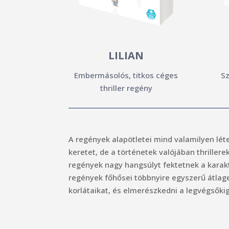
LILIAN
Embermásolós, titkos céges
Sz
thriller regény
A regények alapötletei mind valamilyen lét
keretet, de a történetek valójában thrillere
regények nagy hangsúlyt fektetnek a karak
regények főhősei többnyire egyszerű átlage
korlátaikat, és elmerészkedni a legvégsőkig