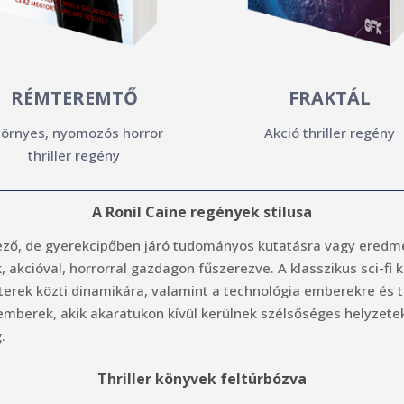
RÉMTEREMTŐ
FRAKTÁL
örnyes, nyomozós horror
Akció thriller regény
thriller regény
A Ronil Caine regények stílusa
ező, de gyerekcipőben járó tudományos kutatásra vagy eredmény
k, akcióval, horrorral gazdagon fűszerezve. A klasszikus sci-fi 
terek közti dinamikára, valamint a technológia emberekre és 
mberek, akik akaratukon kívül kerülnek szélsőséges helyzetekb
.
Thriller könyvek feltúrbózva