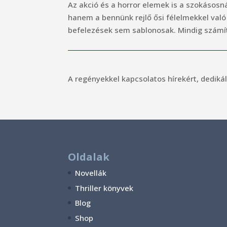
Az akció és a horror elemek is a szokásosná
hanem a bennünk rejlő ősi félelmekkel val
befelezések sem sablonosak. Mindig számít
A regényekkel kapcsolatos hírekért, dedikál
Oldalak
Novellák
Thriller könyvek
Blog
Shop