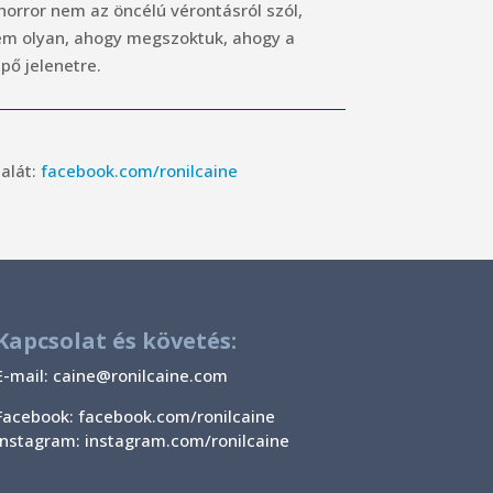
horror nem az öncélú vérontásról szól,
sem olyan, ahogy megszoktuk, ahogy a
pő jelenetre.
dalát:
facebook.com/ronilcaine
Kapcsolat és követés:
E-mail:
caine@ronilcaine.com
Facebook: facebook.com/ronilcaine
Instagram: instagram.com/ronilcaine